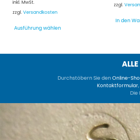
inkl. MwSt.
zzgl.
Versa
zzgl.
Versandkosten
In den W
Dieses
Ausführung wählen
Produkt
weist
mehrere
Varianten
auf.
ALLE
Die
Optionen
Durchstöbern Sie den
Online-Sh
können
Kontaktformular
auf
Die 
der
Produktseite
gewählt
werden