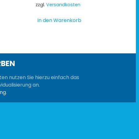
zzgl.
Versandkosten
In den Warenkorb
RBEN
sten nutzen Sie hierzu einfach das
idualisierung an.
ung
.