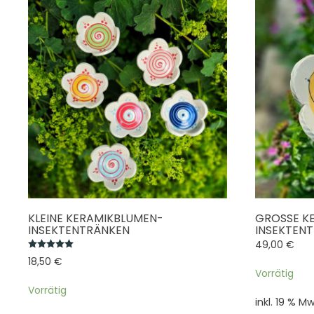
KLEINE KERAMIKBLUMEN-
GROSSE KE
INSEKTENTRÄNKEN
NSEKTENTR
49,00
€
Bewertet mit
5.00
von 5
18,50
€
Vorrätig
Vorrätig
inkl. 19 % Mw