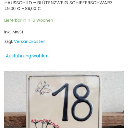
HAUSSCHILD – BLÜTENZWEIG SCHIEFERSCHWARZ
49,00
€
–
89,00
€
Lieferbar in 4-6 Wochen
inkl. MwSt.
zzgl.
Versandkosten
Dieses
Ausführung wählen
Produkt
weist
mehrere
Varianten
auf.
Die
Optionen
können
auf
der
Produktseite