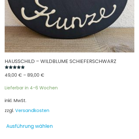
HAUSSCHILD – WILDBLUME SCHIEFERSCHWARZ
Bewertet mit
5.00
von 5
49,00
€
–
89,00
€
Lieferbar in 4-6 Wochen
inkl. MwSt.
zzgl.
Versandkosten
Dieses
Ausführung wählen
Produkt
weist