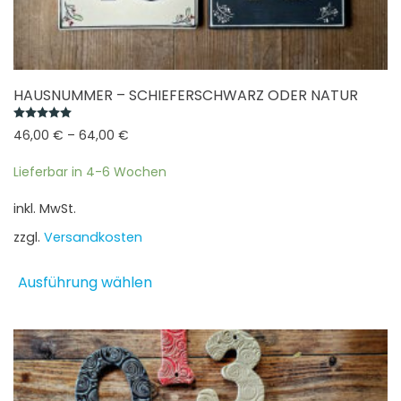
HAUSNUMMER – SCHIEFERSCHWARZ ODER NATUR
Bewertet mit
5.00
von 5
46,00
€
–
64,00
€
Lieferbar in 4-6 Wochen
inkl. MwSt.
zzgl.
Versandkosten
Dieses
Ausführung wählen
Produkt
weist
mehrere
Varianten
auf.
Die