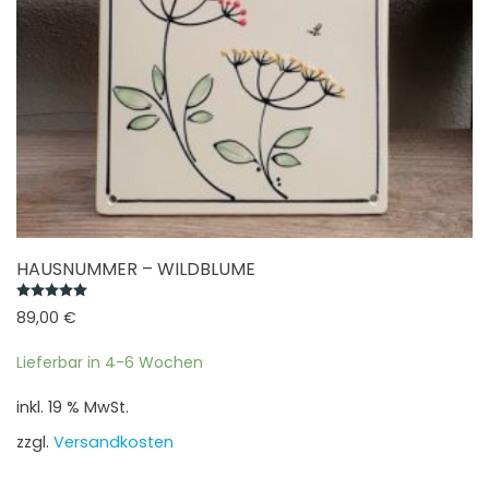
gewählt
werden
HAUSNUMMER – WILDBLUME
Bewertet mit
5.00
von 5
89,00
€
Lieferbar in 4-6 Wochen
inkl. 19 % MwSt.
zzgl.
Versandkosten