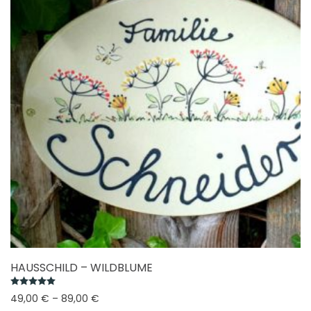
HAUSSCHILD – WILDBLUME
Bewertet mit
5.00
von 5
49,00
€
–
89,00
€