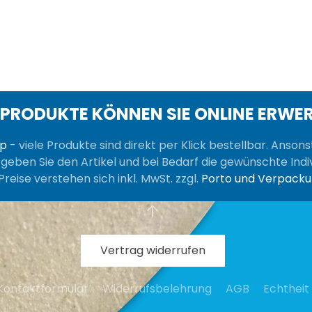
 PRODUKTE KÖNNEN SIE ONLINE ERWE
op
- viele Produkte sind direkt per Klick bestellbar. Anson
, geben Sie den Artikel und bei Bedarf die gewünschte Indiv
Preise verstehen sich inkl. MwSt. zzgl.
Porto und Verpack
Vertrag widerrufen
Kontaktformular
Widerrufsbelehrung
AGB
Echtheit