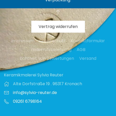
Vertrag widerrufen
Impressum
Datenschutz
Kontaktformular
Widerrufsbelehrung
AGB
Echtheit von Bewertungen
Versand
Keramikmalerei Sylvia Reuter
Alte Dorfstraße 19 . 96317 Kronach
info@sylvia-reuter.de
09261 6798164‬