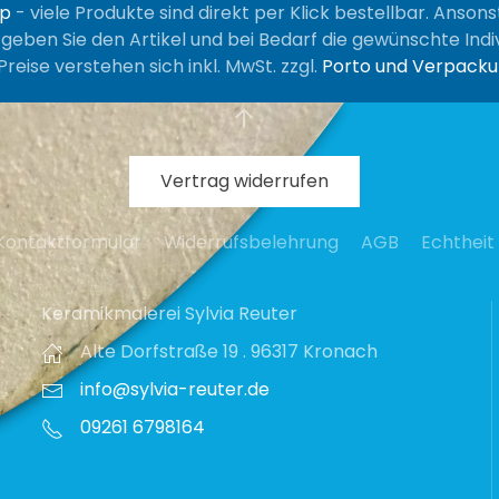
op
- viele Produkte sind direkt per Klick bestellbar. Anson
, geben Sie den Artikel und bei Bedarf die gewünschte Indiv
Preise verstehen sich inkl. MwSt. zzgl.
Porto und Verpack
Vertrag widerrufen
Kontaktformular
Widerrufsbelehrung
AGB
Echtheit
Keramikmalerei Sylvia Reuter
Alte Dorfstraße 19 . 96317 Kronach
info@sylvia-reuter.de
09261 6798164‬