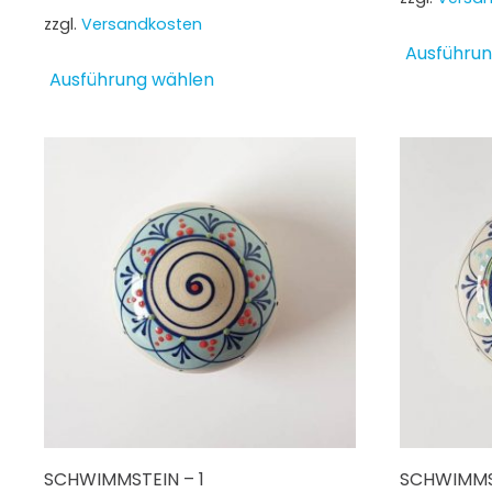
zzgl.
Versandkosten
Ausführun
Dieses
Ausführung wählen
Produkt
weist
mehrere
Varianten
auf.
Die
Optionen
können
auf
der
Produktseite
gewählt
werden
SCHWIMMSTEIN – 1
SCHWIMMST