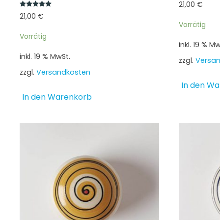
21,00
€
Bewertet mit
5.00
von 5
21,00
€
Vorrätig
Vorrätig
inkl. 19 % Mw
inkl. 19 % MwSt.
zzgl.
Versa
zzgl.
Versandkosten
In den W
In den Warenkorb