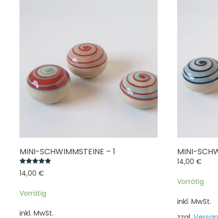
MINI-SCHWIMMSTEINE – 1
MINI-SCHW
14,00
€
Bewertet mit
5.00
von 5
14,00
€
Vorrätig
Vorrätig
inkl. MwSt.
inkl. MwSt.
zzgl.
Versa