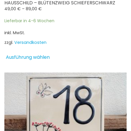
HAUSSCHILD – BLÜTENZWEIG SCHIEFERSCHWARZ
49,00
€
–
89,00
€
Lieferbar in 4-6 Wochen
inkl. MwSt.
zzgl.
Versandkosten
Dieses
Ausführung wählen
Produkt
weist
mehrere
Varianten
auf.
Die
Optionen
können
auf
der
Produktseite