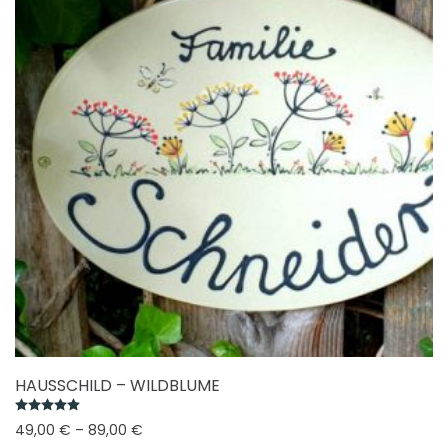
HAUSSCHILD – WILDBLUME
Bewertet mit
5.00
von 5
49,00
€
–
89,00
€