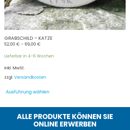
GRABSCHILD – KATZE
52,00
€
–
69,00
€
Lieferbar in 4-6 Wochen
inkl. MwSt.
zzgl.
Versandkosten
Dieses
Ausführung wählen
Produkt
weist
mehrere
Varianten
ALLE PRODUKTE KÖNNEN SIE
auf.
ONLINE ERWERBEN
Die