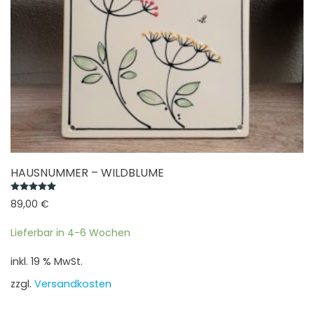
gewählt
werden
HAUSNUMMER – WILDBLUME
Bewertet mit
5.00
von 5
89,00
€
Lieferbar in 4-6 Wochen
inkl. 19 % MwSt.
zzgl.
Versandkosten