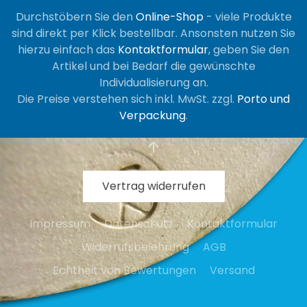
Optionen
Durchstöbern Sie den
Online-Shop
- viele Produkte
können
sind direkt per Klick bestellbar. Ansonsten nutzen Sie
auf
hierzu einfach das
Kontaktformular
, geben Sie den
der
Artikel und bei Bedarf die gewünschte
Produktseite
Individualisierung an.
gewählt
Die Preise verstehen sich inkl. MwSt. zzgl.
Porto und
werden
Verpackung
.
Vertrag widerrufen
Impressum
Datenschutz
Kontaktformular
Widerrufsbelehrung
AGB
Echtheit von Bewertungen
Versand