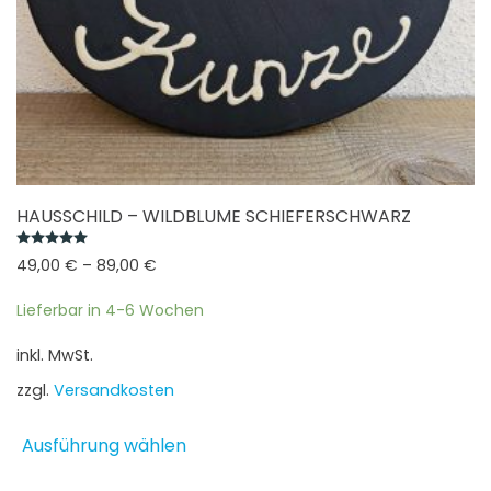
HAUSSCHILD – WILDBLUME SCHIEFERSCHWARZ
Bewertet mit
5.00
von 5
49,00
€
–
89,00
€
Lieferbar in 4-6 Wochen
inkl. MwSt.
zzgl.
Versandkosten
Dieses
Ausführung wählen
Produkt
weist