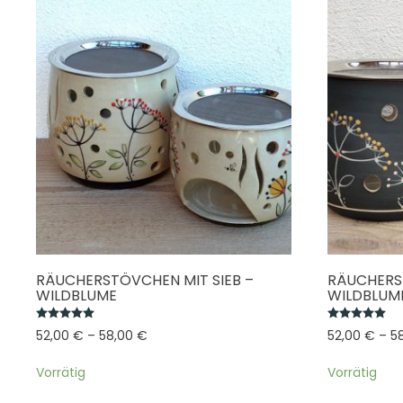
RÄUCHERSTÖVCHEN MIT SIEB –
RÄUCHERST
WILDBLUME
WILDBLUM
Bewertet mit
5.00
von 5
Be
52,00
€
–
58,00
€
52,00
€
–
5
Vorrätig
Vorrätig