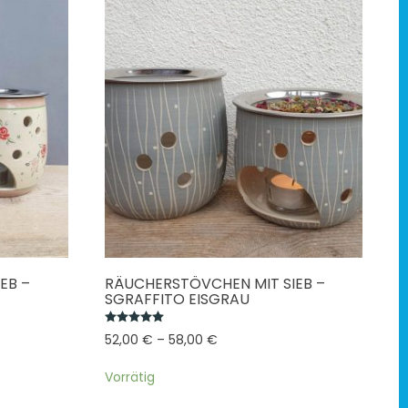
EB –
RÄUCHERSTÖVCHEN MIT SIEB –
SGRAFFITO EISGRAU
Bewertet mit
5.00
von 5
52,00
€
–
58,00
€
Vorrätig