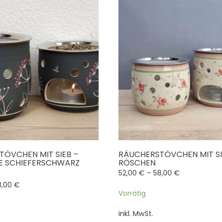
ÖVCHEN MIT SIEB –
RÄUCHERSTÖVCHEN MIT SI
E SCHIEFERSCHWARZ
RÖSCHEN
52,00
€
–
58,00
€
wertet mit
5.00
von 5
8,00
€
Vorrätig
inkl. MwSt.