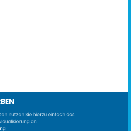
RBEN
sten nutzen Sie hierzu einfach das
idualisierung an.
ung
.