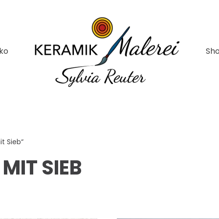
ko
Sh
t Sieb“
IT SIEB