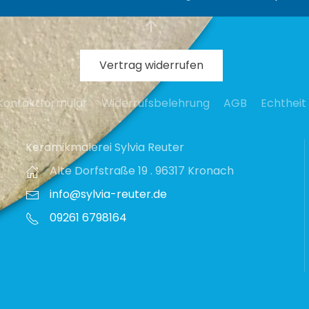
der
Produktseite
gewählt
werden
Vertrag widerrufen
Kontaktformular
Widerrufsbelehrung
AGB
Echtheit
Keramikmalerei Sylvia Reuter
Alte Dorfstraße 19 . 96317 Kronach
info@sylvia-reuter.de
09261 6798164‬