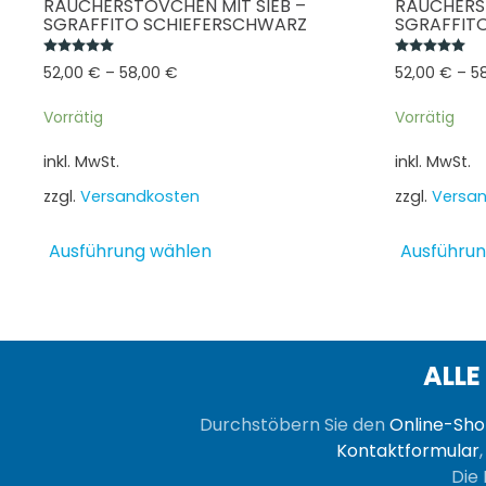
RÄUCHERSTÖVCHEN MIT SIEB –
RÄUCHERST
SGRAFFITO SCHIEFERSCHWARZ
SGRAFFIT
Bewertet mit
5.00
von 5
Be
52,00
€
–
58,00
€
52,00
€
–
5
Vorrätig
Vorrätig
inkl. MwSt.
inkl. MwSt.
zzgl.
Versandkosten
zzgl.
Versa
Dieses
Ausführung wählen
Ausführun
Produkt
weist
mehrere
Varianten
auf.
ALLE
Die
Optionen
Durchstöbern Sie den
Online-Sh
können
Kontaktformular
auf
Die 