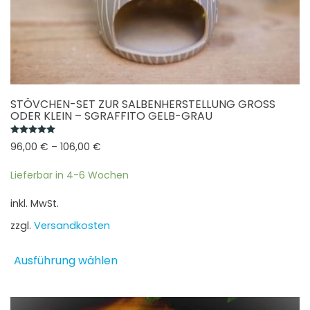
STÖVCHEN-SET ZUR SALBENHERSTELLUNG GROSS O
DER KLEIN – SGRAFFITO GELB-GRAU
Bewertet mit
5.00
von 5
96,00
€
–
106,00
€
Lieferbar in 4-6 Wochen
inkl. MwSt.
zzgl.
Versandkosten
Dieses
Ausführung wählen
Produkt
weist
mehrere