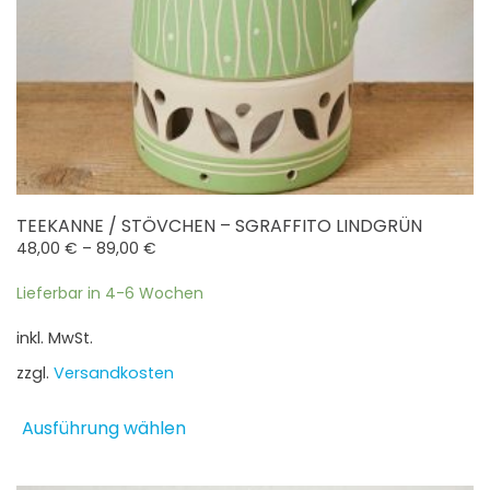
TEEKANNE / STÖVCHEN – SGRAFFITO LINDGRÜN
48,00
€
–
89,00
€
Lieferbar in 4-6 Wochen
inkl. MwSt.
zzgl.
Versandkosten
Dieses
Ausführung wählen
Produkt
weist
mehrere