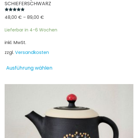
SCHIEFERSCHWARZ
Bewertet mit
5.00
von 5
48,00
€
–
89,00
€
Lieferbar in 4-6 Wochen
inkl. MwSt.
zzgl.
Versandkosten
Dieses
Ausführung wählen
Produkt
weist
mehrere
Varianten
auf.
Die
Optionen
können
auf
der