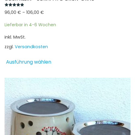
Bewertet mit
5.00
von 5
96,00
€
–
106,00
€
Lieferbar in 4-6 Wochen
inkl. MwSt.
zzgl.
Versandkosten
Dieses
Ausführung wählen
Produkt
weist
mehrere
Varianten
auf.
Die
Optionen
können
auf
der