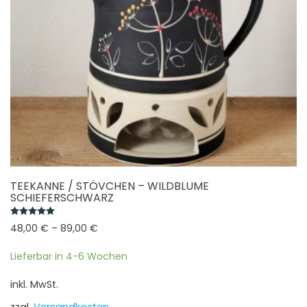
Produktseite
gewählt
werden
TEEKANNE / STÖVCHEN – WILDBLUME
SCHIEFERSCHWARZ
Bewertet mit
5.00
von 5
48,00
€
–
89,00
€
Lieferbar in 4-6 Wochen
inkl. MwSt.
zzgl.
Versandkosten