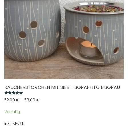
auf
der
Produktseite
gewählt
werden
RÄUCHERSTÖVCHEN MIT SIEB – SGRAFFITO EISGRAU
Bewertet mit
5.00
von 5
52,00
€
–
58,00
€
Vorrätig
inkl. MwSt.