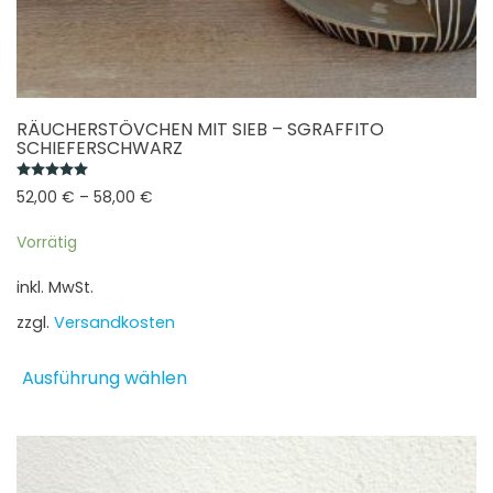
RÄUCHERSTÖVCHEN MIT SIEB – SGRAFFITO
SCHIEFERSCHWARZ
Bewertet mit
5.00
von 5
52,00
€
–
58,00
€
Vorrätig
inkl. MwSt.
zzgl.
Versandkosten
Dieses
Ausführung wählen
Produkt
weist
mehrere
Varianten
auf.