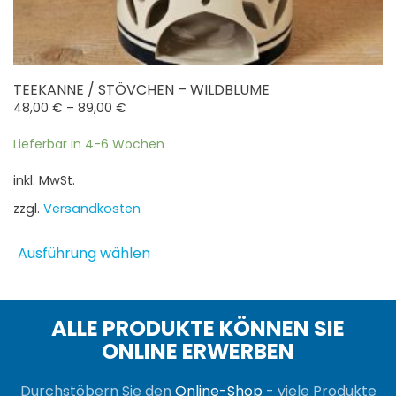
TEEKANNE / STÖVCHEN – WILDBLUME
48,00
€
–
89,00
€
Lieferbar in 4-6 Wochen
inkl. MwSt.
zzgl.
Versandkosten
Dieses
Ausführung wählen
Produkt
weist
mehrere
Varianten
ALLE PRODUKTE KÖNNEN SIE
auf.
ONLINE ERWERBEN
Die
Optionen
Durchstöbern Sie den
Online-Shop
- viele Produkte