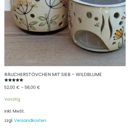
Produktseite
gewählt
werden
RÄUCHERSTÖVCHEN MIT SIEB – WILDBLUME
Bewertet mit
5.00
von 5
52,00
€
–
58,00
€
Vorrätig
inkl. MwSt.
zzgl.
Versandkosten
Dieses