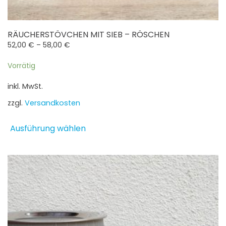
RÄUCHERSTÖVCHEN MIT SIEB – RÖSCHEN
52,00
€
–
58,00
€
Vorrätig
inkl. MwSt.
zzgl.
Versandkosten
Dieses
Ausführung wählen
Produkt
weist
mehrere
Varianten
auf.
Die
Optionen
können