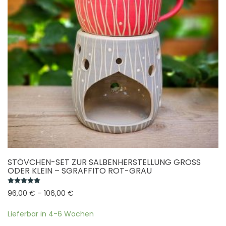
auf
der
Produktseite
gewählt
werden
STÖVCHEN-SET ZUR SALBENHERSTELLUNG GROSS O
DER KLEIN – SGRAFFITO ROT-GRAU
Bewertet mit
5.00
von 5
96,00
€
–
106,00
€
Lieferbar in 4-6 Wochen