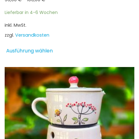
Lieferbar in 4-6 Wochen
inkl. MwSt.
zzgl.
Versandkosten
Dieses
Ausführung wählen
Produkt
weist
mehrere
Varianten
auf.
Die
Optionen
können
auf
der
Produktseite
gewählt