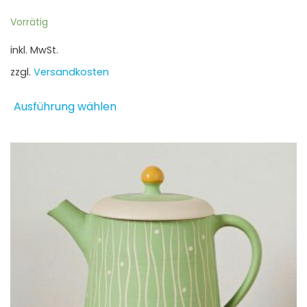
Vorrätig
inkl. MwSt.
zzgl.
Versandkosten
Dieses
Ausführung wählen
Produkt
weist
mehrere
Varianten
auf.
Die
Optionen
können
auf
der
Produktseite
gewählt
werden