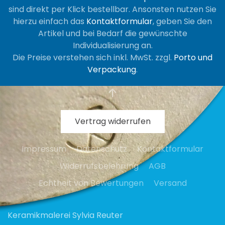
können
sind direkt per Klick bestellbar. Ansonsten nutzen Sie
auf
hierzu einfach das
Kontaktformular
, geben Sie den
der
Artikel und bei Bedarf die gewünschte
Produktseite
Individualisierung an.
gewählt
Die Preise verstehen sich inkl. MwSt. zzgl.
Porto und
werden
Verpackung
.
Vertrag widerrufen
Impressum
Datenschutz
Kontaktformular
Widerrufsbelehrung
AGB
Echtheit von Bewertungen
Versand
Keramikmalerei Sylvia Reuter