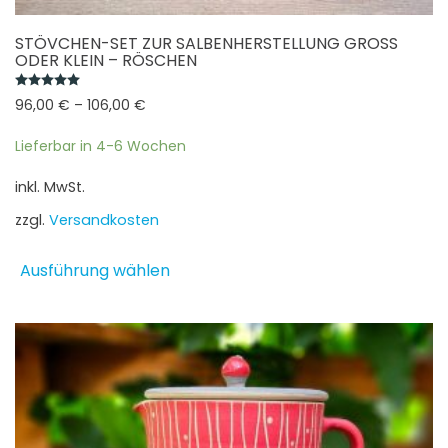
STÖVCHEN-SET ZUR SALBENHERSTELLUNG GROSS O
DER KLEIN – RÖSCHEN
Bewertet mit
5.00
von 5
96,00
€
–
106,00
€
Lieferbar in 4-6 Wochen
inkl. MwSt.
zzgl.
Versandkosten
Dieses
Ausführung wählen
Produkt
weist
mehrere
Varianten
auf.
Die
Optionen
können