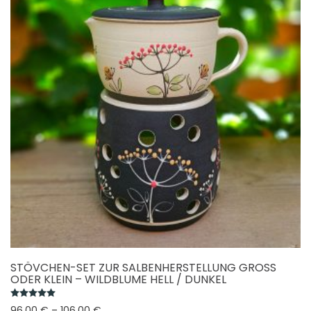
STÖVCHEN-SET ZUR SALBENHERSTELLUNG GROSS O
DER KLEIN – WILDBLUME HELL / DUNKEL
Bewertet mit
5.00
von 5
96,00
€
–
106,00
€