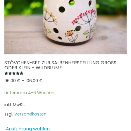
werden
STÖVCHEN-SET ZUR SALBENHERSTELLUNG GROSS O
DER KLEIN – WILDBLUME
Bewertet mit
5.00
von 5
96,00
€
–
106,00
€
Lieferbar in 4-6 Wochen
inkl. MwSt.
zzgl.
Versandkosten
Dieses
Ausführung wählen
Produkt