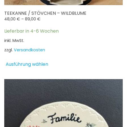
TEEKANNE / STÖVCHEN – WILDBLUME
48,00
€
–
89,00
€
Lieferbar in 4-6 Wochen
inkl. MwSt.
zzgl.
Versandkosten
Dieses
Ausführung wählen
Produkt
weist
mehrere
Varianten
auf.
Die
Optionen
können
auf
der