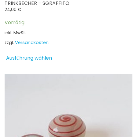
TRINKBECHER – SGRAFFITO
24,00
€
Vorrätig
inkl. MwSt.
zzgl.
Versandkosten
Dieses
Ausführung wählen
Produkt
weist
mehrere
Varianten
auf.
Die
Optionen
können
auf
der
Produktseite