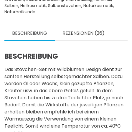
-
Salben
,
Heilkosmetik
,
Salbenstövchen
,
Naturkosmetik
,
Wildblume
Naturheilkunde
hell
/
BESCHREIBUNG
REZENSIONEN (26)
dunkel
Menge
BESCHREIBUNG
Das Stövchen-Set mit Wildblumen Design dient zur
sanften Herstellung selbstgemachter Salben. Dazu
werden Öl oder Wachs, klein gezupfte Pflanzen,
Kräuter usw. in das obere Gefäß gefüllt. In dem
Stövchen haben bis zu drei Teelichter Platz, je nach
Bedarf. Damit die Wirkstoffe der jeweiligen Pflanzen
erhalten bleiben empfehle ich bei einem
Warmauszug die Verwendung von einem kleinen
Teelicht. Somit wird eine Temperatur von ca. 40°C