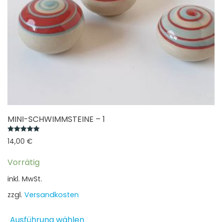
gewählt
werden
MINI-SCHWIMMSTEINE – 1
Bewertet mit
5.00
von 5
14,00
€
Vorrätig
inkl. MwSt.
zzgl.
Versandkosten
Dieses
Ausführung wählen
Produkt