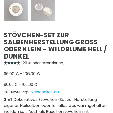
STÖVCHEN-SET ZUR
SALBENHERSTELLUNG GROSS O
DER KLEIN – WILDBLUME HELL / D
UNKEL
(
26
Kundenrezensionen)
Bewertet mit
26
5.00
von 5, basierend auf
Kundenbewertungen
96,00
€
–
106,00
€
96,00
€
–
106,00
€
inkl. MwSt.
zzgl.
Versandkosten
2in1
Dekoratives Stövchen-Set zur Herstellung
eigener Heilsalben oder für alles was warmgehalten
werden soll. Auch als Räucherstövchen mit