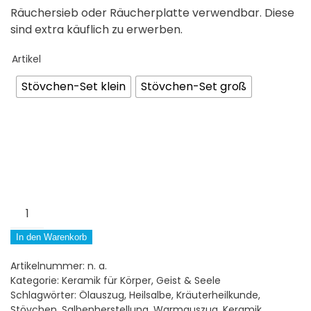
Räuchersieb oder Räucherplatte verwendbar. Diese
sind extra käuflich zu erwerben.
Artikel
Stövchen-Set klein
Stövchen-Set groß
Stövchen-
Set
zur
In den Warenkorb
Salbenherstellung
Artikelnummer:
n. a.
groß
Kategorie:
Keramik für Körper, Geist & Seele
oder
Schlagwörter:
Ölauszug
,
Heilsalbe
,
Kräuterheilkunde
,
klein
Stövchen
,
Salbenherstellung
,
Warmauszug
,
Keramik
,