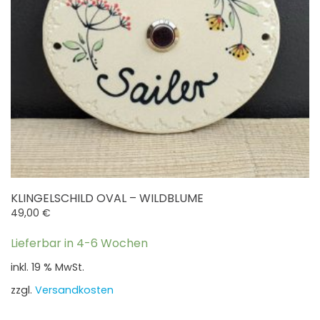
Produktseite
gewählt
werden
KLINGELSCHILD OVAL – WILDBLUME
49,00
€
Lieferbar in 4-6 Wochen
inkl. 19 % MwSt.
zzgl.
Versandkosten