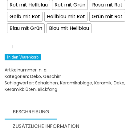
Rot mit Hellblau
Rot mit Grün
Rosa mit Rot
Gelb mit Rot
Hellblau mit Rot
Grün mit Rot
Blau mit Grün
Blau mit Hellblau
Keramik-
Blütenablage
Menge
In den Warenkorb
Artikelnummer:
n. a.
Kategorien:
Deko
,
Geschirr
Schlagwörter:
Schälchen
,
Keramikablage
,
Keramik
,
Deko
,
Keramikblüten
,
Blickfang
BESCHREIBUNG
ZUSÄTZLICHE INFORMATION