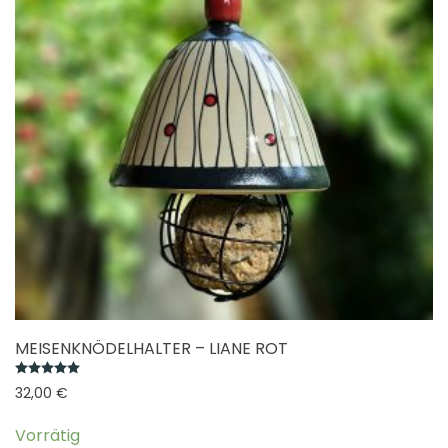
MEISENKNÖDELHALTER – LIANE ROT
Bewertet mit
5.00
von 5
32,00
€
Vorrätig