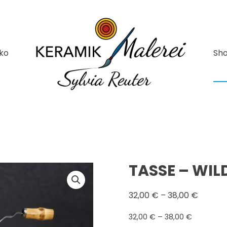
ko
Sh
TASSE – WI
32,00
€
–
38,00
€
32,00
€
–
38,00
€