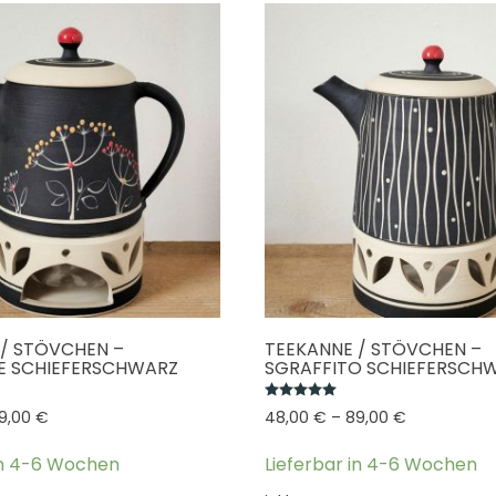
/ STÖVCHEN –
TEEKANNE / STÖVCHEN –
E SCHIEFERSCHWARZ
SGRAFFITO SCHIEFERSCH
wertet mit
5.00
von 5
Bewertet mit
5.00
von 
9,00
€
48,00
€
–
89,00
€
in 4-6 Wochen
Lieferbar in 4-6 Wochen