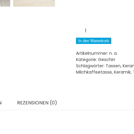
Tasse
-
Wildblume
In den Warenkorb
Menge
Artikelnummer:
n. a.
Kategorie:
Geschirr
Schlagwörter:
Tassen
,
Kera
Milchkaffeetasse
,
Keramik
,
N
REZENSIONEN (0)