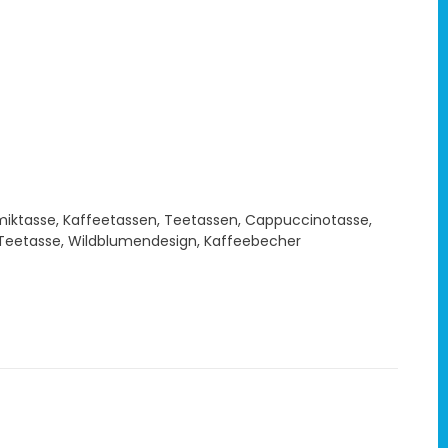
miktasse
,
Kaffeetassen
,
Teetassen
,
Cappuccinotasse
,
Teetasse
,
Wildblumendesign
,
Kaffeebecher