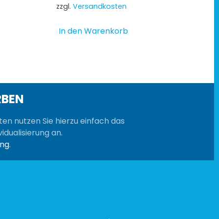
zzgl.
Versandkosten
In den Warenkorb
s
kt
re
nten
RBEN
nen
sten nutzen Sie hierzu einfach das
n
idualisierung an.
ung
.
tseite
lt
n