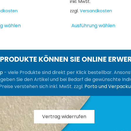
inkl. MwSt.
ndkosten
zzgl.
Versandkosten
Dieses
Diese
g wählen
Ausführung wählen
Produkt
Produ
weist
weist
mehrere
mehre
Varianten
Varia
auf.
auf.
 PRODUKTE KÖNNEN SIE ONLINE ERWE
Die
Die
Optionen
Optio
op
- viele Produkte sind direkt per Klick bestellbar. Anson
können
könne
, geben Sie den Artikel und bei Bedarf die gewünschte Indiv
auf
auf
Preise verstehen sich inkl. MwSt. zzgl.
Porto und Verpack
der
der
Produktseite
Produk
gewählt
gewäh
werden
werde
Vertrag widerrufen